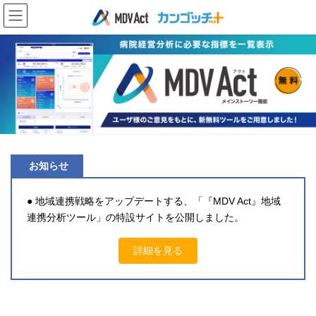
コ
ナ
ン
ビ
テ
ゲ
ン
ー
ツ
シ
に
ョ
移
ン
動
に
移
動
お知らせ
● 地域連携戦略をアップデートする、「『MDV Act』地域
連携分析ツール」の特設サイトを公開しました。
詳細を見る