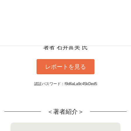
算定実績はみんなの成果だよね。
だったらオープンにしてもいいよ
ね？
著者 石井富美 氏
レポートを見る
認証パスワード：f9d6aLa9c45kDed5
＜著者紹介＞