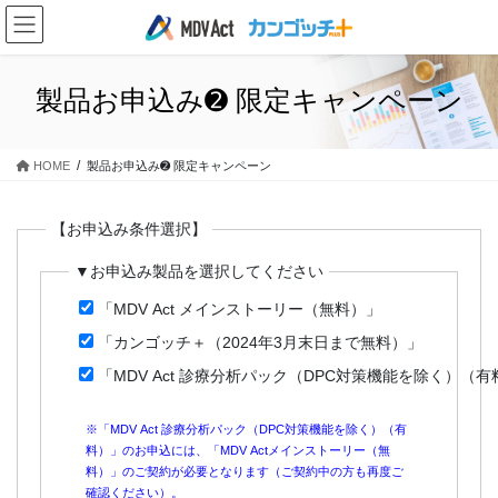
コ
ナ
ン
ビ
テ
ゲ
ン
ー
製品お申込み➋ 限定キャンペーン
ツ
シ
に
ョ
移
ン
HOME
製品お申込み➋ 限定キャンペーン
動
に
移
動
【お申込み条件選択】
▼お申込み製品を選択してください
「MDV Act メインストーリー（無料）」
「カンゴッチ＋（2024年3月末日まで無料）」
「MDV Act 診療分析パック（DPC対策機能を除く）（有
※「MDV Act 診療分析パック（DPC対策機能を除く）（有
料）」のお申込には、「MDV Actメインストーリー（無
料）」のご契約が必要となります（ご契約中の方も再度ご
確認ください）。