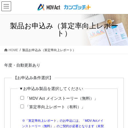
コ
ナ
ン
ビ
テ
ゲ
ン
ー
製品お申込み（算定率向上レポー
ツ
シ
ト）
に
ョ
移
ン
動
に
HOME
製品お申込み（算定率向上レポート）
移
動
年度・自動更新あり
【お申込み条件選択】
▼お申込み製品を選択してください
「MDV Act メインストーリー（無料）」
「算定率向上レポート（有料）」
※「算定率向上レポート」のお申込には、「MDV Actメイ
ンストーリー（無料）」のご契約が必要となります（未契