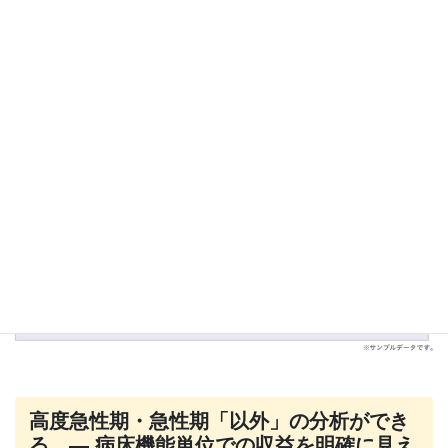
こういった経営分析ツールの最終目的というのは、「収益を上げ
る」ということです。MSを開くと、一番初めに
「収入」が目に飛
び込んでくる
、というのは
新鮮だな！
と感じました。
高度急性期・急性期「以外」の分析ができ
る
―
病床機能単位での収益を明確に見え