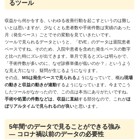
るツール
収益から何かをする、いわゆる改善行動を起こすというのは難し
いとは思いますが、少なくとも患者数や手術件数は実績のあった
月（発生ベース）ごとでその変動を見ていきたいです。
ツールで見られるデータというと、「EVE」のデータは退院患者
ベースですね。そのため、入院中患者を含めた発生ベースの数字
と比べた時にズレが出てきます。単月で見るとズレは明らかで、
「手術件数が多いのに、なぜ診療単価が低いのか？」というよう
な見え方になり、疑問が生じるようになります。
その点、
MSは発生ベースで見られる
ようになっていて、概ね
現場
の動きと収益の動きが連動
するようになっています。今までこう
したツールがなかったので、この点は本当にありがたいですね。
手術や処置の件数などは、収益に直結
する部分なので、これが
ほ
ぼリアルタイムで見られるのが良い
と思います。
5年間
*
のデータで見ることができる強み
―
コロナ禍以前のデータの必要性